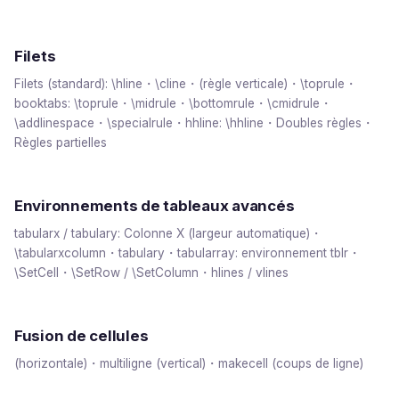
Filets
Filets (standard): \hline・\cline・(règle verticale)・\toprule・
booktabs: \toprule・\midrule・\bottomrule・\cmidrule・
\addlinespace・\specialrule・hhline: \hhline・Doubles règles・
Règles partielles
Environnements de tableaux avancés
tabularx / tabulary: Colonne X (largeur automatique)・
\tabularxcolumn・tabulary・tabularray: environnement tblr・
\SetCell・\SetRow / \SetColumn・hlines / vlines
Fusion de cellules
(horizontale)・multiligne (vertical)・makecell (coups de ligne)