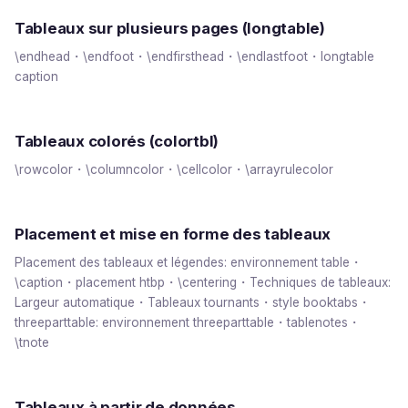
Tableaux sur plusieurs pages (longtable)
\endhead・\endfoot・\endfirsthead・\endlastfoot・longtable
caption
Tableaux colorés (colortbl)
\rowcolor・\columncolor・\cellcolor・\arrayrulecolor
Placement et mise en forme des tableaux
Placement des tableaux et légendes: environnement table・
\caption・placement htbp・\centering・Techniques de tableaux:
Largeur automatique・Tableaux tournants・style booktabs・
threeparttable: environnement threeparttable・tablenotes・
\tnote
Tableaux à partir de données