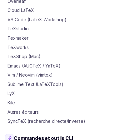
Overleaf
Cloud LaTeX
VS Code (LaTeX Workshop)
TeXstudio
Texmaker
TeXworks
TeXShop (Mac)
Emacs (AUCTeX / YaTeX)
Vim / Neovim (vimtex)
Sublime Text (LaTeXTools)
LyX
Kile
Autres éditeurs
SyncTeX (recherche directe/inverse)
Commandes et outils CLI