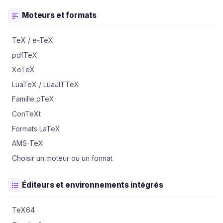
Moteurs et formats
TeX / e-TeX
pdfTeX
XeTeX
LuaTeX / LuaJITTeX
Famille pTeX
ConTeXt
Formats LaTeX
AMS-TeX
Choisir un moteur ou un format
Éditeurs et environnements intégrés
TeX64