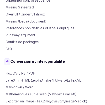
Undefined control sequence
Missing $ inserted
Overfull / Underfull \hbox
Missing \begin{document}
Références non définies et labels dupliqués
Runaway argument
Conflits de packages
FAQ
Conversion et interopérabilité
Flux DVI / PS / PDF
LaTeX → HTML (tex4ht/make4ht/lwarp/LaTeXML)
Markdown / Word
Mathématiques sur le Web (MathJax / KaTeX)
Exporter en image (TeX2img/dvisvgm/ImageMagick)