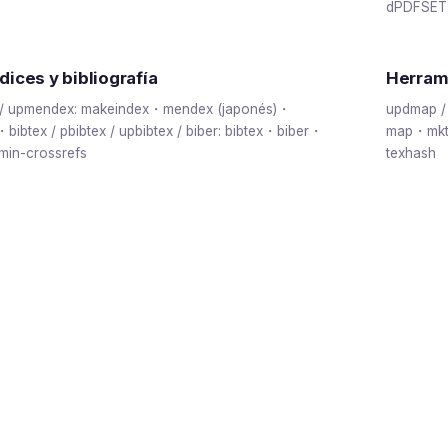
dPDFSETT
ices y bibliografía
Herram
 / upmendex: makeindex・mendex (japonés)・
updmap /
ibtex / pbibtex / upbibtex / biber: bibtex・biber・
map・mktex
min-crossrefs
texhash