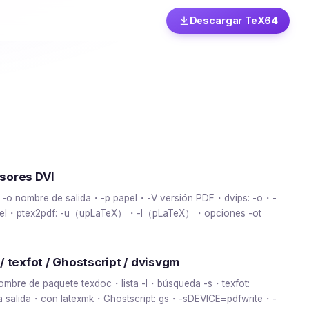
Descargar TeX64
sores DVI
: -o nombre de salida・-p papel・-V versión PDF・dvips: -o・-
pel・ptex2pdf: -u（upLaTeX）・-l（pLaTeX）・opciones -ot
/ texfot / Ghostscript / dvisvgm
nombre de paquete texdoc・lista -l・búsqueda -s・texfot:
la salida・con latexmk・Ghostscript: gs・-sDEVICE=pdfwrite・-