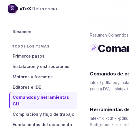
LaTeX
Referencia
Resumen
Resumen
/
Comandos y
Coman
TODOS LOS TEMAS
Primeros pasos
Instalación y distribuciones
Comandos de co
Motores y formatos
latex / pdflatex / lu
Editores e IDE
(salida DVI)・platex 
Comandos y herramientas
CLI
Herramientas d
Compilación y flujo de trabajo
latexmk: -pdf・-pd
Fundamentos del documento
$pdf_mode・llmk: llm