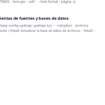
INGS・dvisvgm: --pdf・--font-format・página -p
ientas de fuentes y bases de datos
 kanji-config-updmap: updmap-sys・--setoption・archivos
lsr / fmtutil: Actualizar la base de datos de archivos・fmtutil・