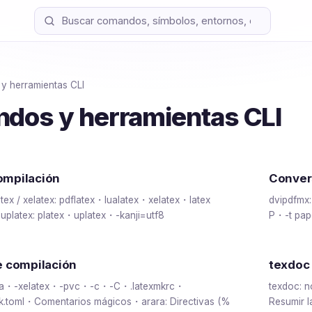
 herramientas CLI
dos y herramientas CLI
mpilación
Conver
alatex / xelatex: pdflatex・lualatex・xelatex・latex
dvipdfmx
/ uplatex: platex・uplatex・-kanji=utf8
P・-t pa
e compilación
texdoc 
flua・-xelatex・-pvc・-c・-C・.latexmkrc・
texdoc: 
k.toml・Comentarios mágicos・arara: Directivas (%
Resumir 