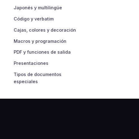
Japonés y multilingüe
Código y verbatim
Cajas, colores y decoración
Macros y programación
PDF y funciones de salida
Presentaciones
Tipos de documentos
especiales
Composición tipográfica
cuidada
Errores y solución de
problemas
Conversión e
LaTeX
Referencia
Primeros p
interoperabilidad