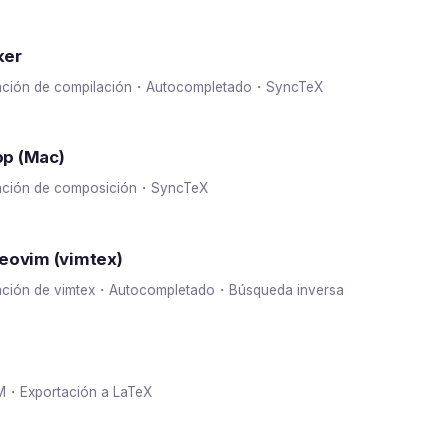
ker
ación de compilación・Autocompletado・SyncTeX
p (Mac)
ación de composición・SyncTeX
eovim (vimtex)
ación de vimtex・Autocompletado・Búsqueda inversa
・Exportación a LaTeX