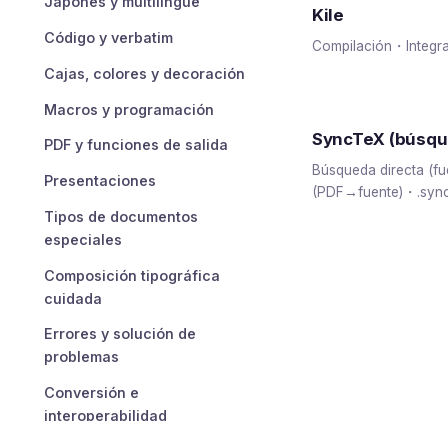
Japonés y multilingüe
Kile
Código y verbatim
Compilación・Integr
Cajas, colores y decoración
Macros y programación
SyncTeX (búsque
PDF y funciones de salida
Búsqueda directa (
Presentaciones
(PDF→fuente)・.sync
Tipos de documentos
especiales
Composición tipográfica
cuidada
Errores y solución de
problemas
Conversión e
interoperabilidad