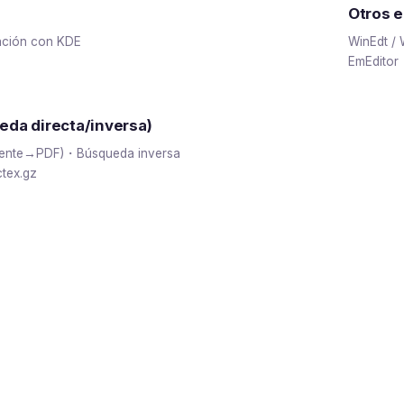
Otros e
ación con KDE
WinEdt /
EmEditor
da directa/inversa)
fuente→PDF)・Búsqueda inversa
tex.gz