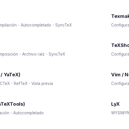
Texma
ompilación・Autocompletado・SyncTeX
Configur
TeXSho
omposición・Archivo raíz・SyncTeX
Configur
/ YaTeX)
Vim / N
UCTeX・RefTeX・Vista previa
Configur
aTeXTools)
LyX
ación・Autocompletado
WYSIWYM