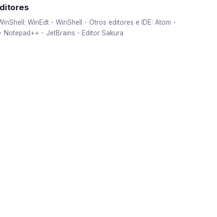
ditores
 WinShell: WinEdt・WinShell・Otros editores e IDE: Atom・
・Notepad++・JetBrains・Editor Sakura