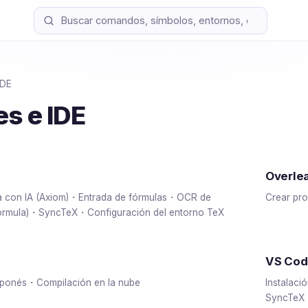
IDE
es e IDE
Overle
ra con IA (Axiom)・Entrada de fórmulas・OCR de
Crear pr
órmula)・SyncTeX・Configuración del entorno TeX
VS Cod
aponés・Compilación en la nube
Instalac
SyncTeX