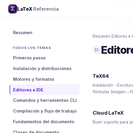
LaTeX
Referencia
Resumen
Resumen
/
Editores e 
Editor
TODOS LOS TEMAS
Primeros pasos
Instalación y distribuciones
TeX64
Motores y formatos
Instalación・Escritu
Editores e IDE
fórmulas (imagen→f
Comandos y herramientas CLI
Compilación y flujo de trabajo
Cloud LaTeX
Fundamentos del documento
Buen soporte para j
Clases de documento