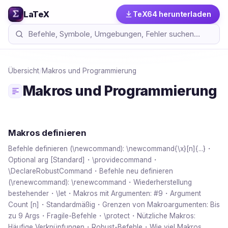
LaTeX
TeX64 herunterladen
Übersicht
/
Makros und Programmierung
Makros und Programmierung
Makros definieren
Befehle definieren (\newcommand): \newcommand{\x}[n]{...}・
Optional arg [Standard]・\providecommand・
\DeclareRobustCommand・Befehle neu definieren
(\renewcommand): \renewcommand・Wiederherstellung
bestehender・\let・Makros mit Argumenten: #9・Argument
Count [n]・Standardmäßig・Grenzen von Makroargumenten: Bis
zu 9 Args・Fragile-Befehle・\protect・Nützliche Makros:
Häufige Verknüpfungen・Robust-Befehle・Wie viel Makros