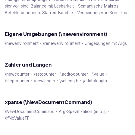
sinnvoll sind: Balance mit Lesbarkeit・Semantische Makros・
Befehle benennen: Starred-Befehle・Vermeidung von Konflikten
Eigene Umgebungen (\newenvironment)
\newenvironment・\renewenvironment・Umgebungen mit Args
Zähler und Längen
\newcounter・\setcounter・\addtocounter・\value・
\stepcounter・\newlength・\setlength・\addtolength
xparse (\NewDocumentCommand)
\NewDocumentCommand・Arg-Spezifikation (m o s)・
\IfNoValueTF