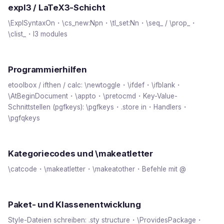
expl3 / LaTeX3-Schicht
\ExplSyntaxOn・\cs_new:Npn・\tl_set:Nn・\seq_ / \prop_・
\clist_・l3 modules
Programmierhilfen
etoolbox / ifthen / calc: \newtoggle・\ifdef・\ifblank・
\AtBeginDocument・\appto・\pretocmd・Key-Value-
Schnittstellen (pgfkeys): \pgfkeys・.store in・Handlers・
\pgfqkeys
Kategoriecodes und \makeatletter
\catcode・\makeatletter・\makeatother・Befehle mit @
Paket- und Klassenentwicklung
Style-Dateien schreiben: .sty structure・\ProvidesPackage・