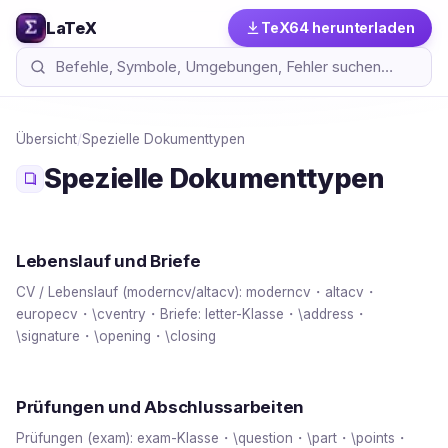
LaTeX
TeX64 herunterladen
Übersicht
/
Spezielle Dokumenttypen
Spezielle Dokumenttypen
Lebenslauf und Briefe
CV / Lebenslauf (moderncv/altacv): moderncv・altacv・
europecv・\cventry・Briefe: letter-Klasse・\address・
\signature・\opening・\closing
Prüfungen und Abschlussarbeiten
Prüfungen (exam): exam-Klasse・\question・\part・\points・