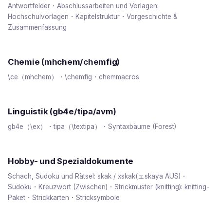
Antwortfelder・Abschlussarbeiten und Vorlagen:
Hochschulvorlagen・Kapitelstruktur・Vorgeschichte &
Zusammenfassung
Chemie (mhchem/chemfig)
\ce（mhchem）・\chemfig・chemmacros
Linguistik (gb4e/tipa/avm)
gb4e（\ex）・tipa（\textipa）・Syntaxbäume (Forest)
Hobby- und Spezialdokumente
Schach, Sudoku und Rätsel: skak / xskak(ェskaya AUS)・
Sudoku・Kreuzwort (Zwischen)・Strickmuster (knitting): knitting-
Paket・Strickkarten・Stricksymbole