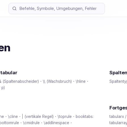
len
tabular
Spalten
 (Spaltenabscheider)・\\ (Wachsbruch)・\hline・
Spaltenty
 p)
Fortge
hline・\cline・| (vertikale Regel)・\toprule・booktabs:
tabularx 
\bottomrule・\cmidrule・\addlinespace・
tabularr