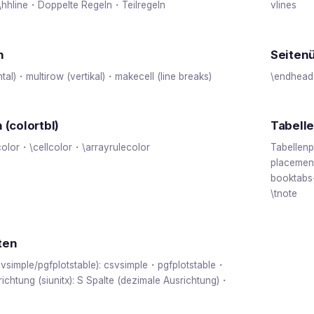
 \hhline・Doppelte Regeln・Teilregeln
vlines
n
Seitenü
tal)・multirow (vertikal)・makecell (line breaks)
\endhead
 (colortbl)
Tabell
lor・\cellcolor・\arrayrulecolor
Tabellen
placemen
booktabs
\tnote
ten
vsimple/pgfplotstable): csvsimple・pgfplotstable・
chtung (siunitx): S Spalte (dezimale Ausrichtung)・