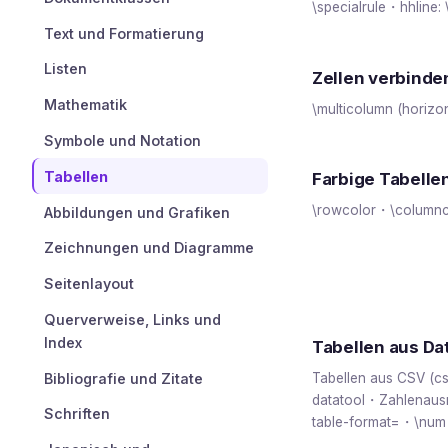
\specialrule・hhline:
Text und Formatierung
Listen
Zellen verbinde
Mathematik
\multicolumn (horizon
Symbole und Notation
Tabellen
Farbige Tabellen
\rowcolor・\columnco
Abbildungen und Grafiken
Zeichnungen und Diagramme
Seitenlayout
Querverweise, Links und
Index
Tabellen aus Da
Bibliografie und Zitate
Tabellen aus CSV (cs
datatool・Zahlenausri
Schriften
table-format=・\num