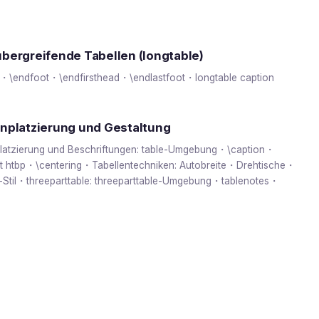
bergreifende Tabellen (longtable)
・\endfoot・\endfirsthead・\endlastfoot・longtable caption
enplatzierung und Gestaltung
platzierung und Beschriftungen: table-Umgebung・\caption・
t htbp・\centering・Tabellentechniken: Autobreite・Drehtische・
-Stil・threeparttable: threeparttable-Umgebung・tablenotes・