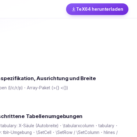
TeX64 herunterladen
spezifikation, Ausrichtung und Breite
pen (l/c/r/p)・Array-Paket (>{} <{})
schrittene Tabellenumgebungen
/ tabulary: X-Säule (Autobreite)・\tabularxcolumn・tabulary・
ay: tblr-Umgebung・\SetCell・\SetRow / \SetColumn・hlines /