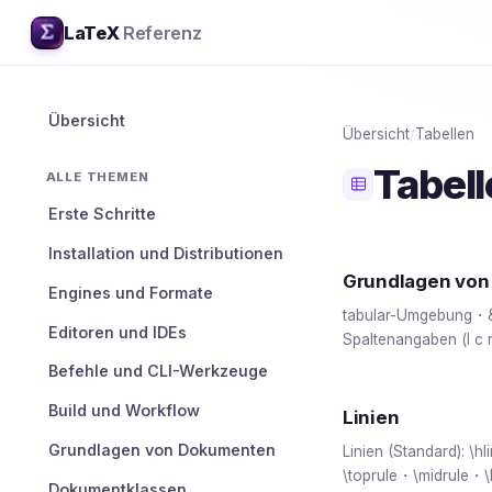
LaTeX
Referenz
Übersicht
Übersicht
/
Tabellen
Tabel
ALLE THEMEN
Erste Schritte
Installation und Distributionen
Grundlagen von 
Engines und Formate
tabular-Umgebung・&
Editoren und IDEs
Spaltenangaben (l c r
Befehle und CLI-Werkzeuge
Build und Workflow
Linien
Grundlagen von Dokumenten
Linien (Standard): \
\toprule・\midrule・
Dokumentklassen