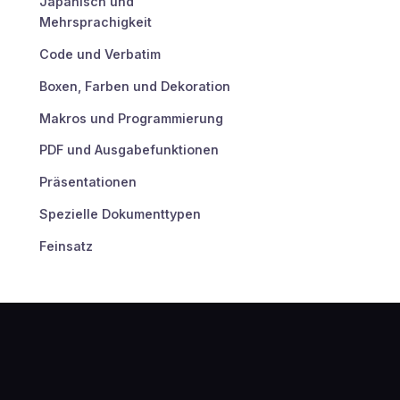
Japanisch und
Mehrsprachigkeit
Code und Verbatim
Boxen, Farben und Dekoration
Makros und Programmierung
PDF und Ausgabefunktionen
Präsentationen
Spezielle Dokumenttypen
Feinsatz
Fehler und Problembehebung
Konvertierung und
Interoperabilität
Ökosystem und Ressourcen