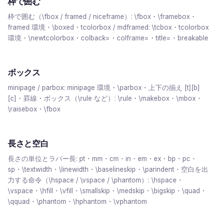
枠で囲む
枠で囲む（\fbox / framed / niceframe）: \fbox・\framebox・
framed 環境・\boxed・tcolorbox / mdframed: \tcbox・tcolorbox
環境・\newtcolorbox・colback=・colframe=・title=・breakable
ボックス
minipage / parbox: minipage 環境・\parbox・上下の揃え [t][b]
[c]・罫線・ボックス（\rule など）: \rule・\makebox・\mbox・
\raisebox・\fbox
長さと空白
長さの単位とラバー長: pt・mm・cm・in・em・ex・bp・pc・
sp・\textwidth・\linewidth・\baselineskip・\parindent・空白を出
力する命令（\hspace / \vspace / \phantom）: \hspace・
\vspace・\hfill・\vfill・\smallskip・\medskip・\bigskip・\quad・
\qquad・\phantom・\hphantom・\vphantom