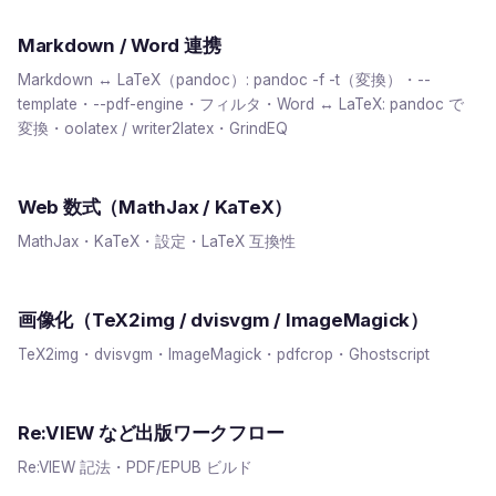
Markdown / Word 連携
Markdown ↔ LaTeX（pandoc）: pandoc -f -t（変換）・--
template・--pdf-engine・フィルタ・Word ↔ LaTeX: pandoc で
変換・oolatex / writer2latex・GrindEQ
Web 数式（MathJax / KaTeX）
MathJax・KaTeX・設定・LaTeX 互換性
画像化（TeX2img / dvisvgm / ImageMagick）
TeX2img・dvisvgm・ImageMagick・pdfcrop・Ghostscript
Re:VIEW など出版ワークフロー
Re:VIEW 記法・PDF/EPUB ビルド