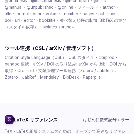
@phdthesis・@mastersthesis・@techreport・@misc・
@manual・@unpublished・@online・フィールド・author・
title・journal・year・volume・number・pages・publisher・
doi・url・editor・booktitle・並べ替え順序の制御: BibTeX の並び
（スタイル依存）・biblatex sorting=
ツール連携（CSL / arXiv / 管理ソフト）
Citation Style Language（CSL）: CSL スタイル・citeproc・
pandoc 連携・arXiv / DOI の取り込み: arXiv から .bib・DOI から
取得・Crossref・文献管理ツール連携（Zotero / JabRef）:
Zotero・JabRef・Mendeley・BibDesk・Paperpile
LaTeX
リファレンス
はじめに
数式
記号
エラー
TeX・LaTeX 組版システムのための、オープンで高速なリファレ