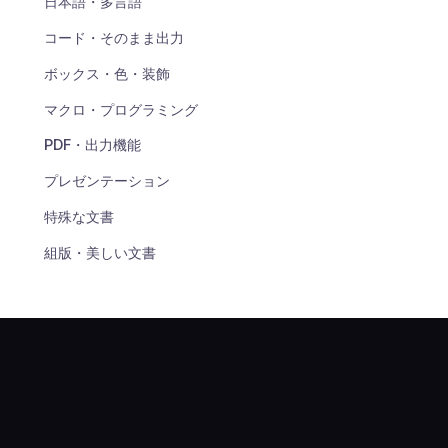
日本語・多言語
コード・そのまま出力
ボックス・色・装飾
マクロ・プログラミング
PDF・出力機能
プレゼンテーション
特殊な文書
組版・美しい文書
エラー・トラブルシューティング
変換・連携
エコシステム・情報源
LaTeX
リファレンス