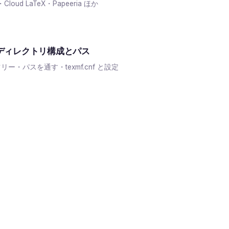
f・Cloud LaTeX・Papeeria ほか
のディレクトリ構成とパス
ツリー・パスを通す・texmf.cnf と設定