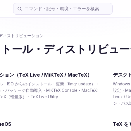
ディストリビューション
ストール・ディストリビュー
（TeX Live / MiKTeX / MacTeX）
デスク
トール・ISO からのインストール・更新（tlmgr update）・
Window
ル・パッケージ自動導入・MiKTeX Console・MacTeX:
設定・Ma
（軽量版）・TeX Live Utility
Linux 
ジ・パス
eOS
TeX を 