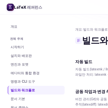
LaTeX
레퍼런스
개요
개요
/
빌드와 워크플로
빌드와
전체 주제
시작하기
설치와 배포판
자동 빌드
엔진과 포맷
자동 빌드(latexmk / l
에디터와 통합 환경
파일만 처리: latexm
명령과 CLI 도구
빌드와 워크플로
공동 작업과 변경 
문서 기본
버전 관리(Git)와 공동
추적(latexdiff): la
문서 클래스