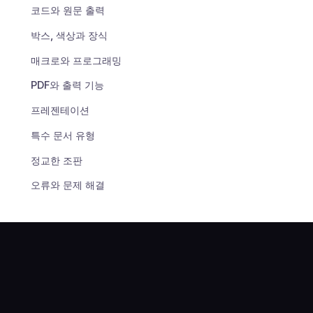
코드와 원문 출력
박스, 색상과 장식
매크로와 프로그래밍
PDF와 출력 기능
프레젠테이션
특수 문서 유형
정교한 조판
오류와 문제 해결
변환과 연동
생태계와 자료
LaTeX
레퍼런스