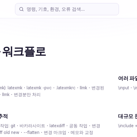
 워크플로
여러 파일 
lmk): latexmk・latexmk -pvc・.latexmkrc・llmk・변경된
\input・\
k・llmk・변경분만 처리
추적
대규모 
 작업: git・바카라사이트・latexdiff・공동 작업・변경
\includ
texdiff old new・--flatten・변경 마크업・메모와 교정