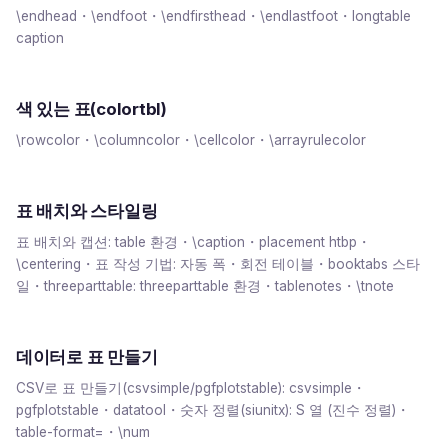
\endhead・\endfoot・\endfirsthead・\endlastfoot・longtable
caption
색 있는 표(colortbl)
\rowcolor・\columncolor・\cellcolor・\arrayrulecolor
표 배치와 스타일링
표 배치와 캡션: table 환경・\caption・placement htbp・
\centering・표 작성 기법: 자동 폭・회전 테이블・booktabs 스타
일・threeparttable: threeparttable 환경・tablenotes・\tnote
데이터로 표 만들기
CSV로 표 만들기(csvsimple/pgfplotstable): csvsimple・
pgfplotstable・datatool・숫자 정렬(siunitx): S 열 (진수 정렬)・
table-format=・\num