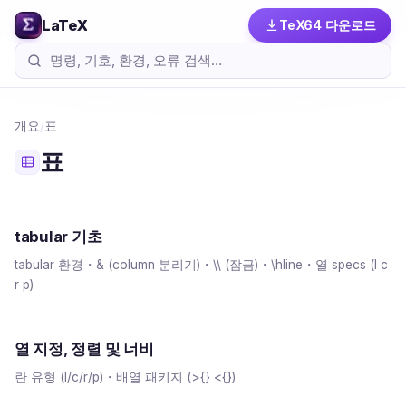
LaTeX
TeX64 다운로드
개요
/
표
표
tabular 기초
tabular 환경・& (column 분리기)・\\ (잠금)・\hline・열 specs (l c
r p)
열 지정, 정렬 및 너비
란 유형 (l/c/r/p)・배열 패키지 (>{} <{})