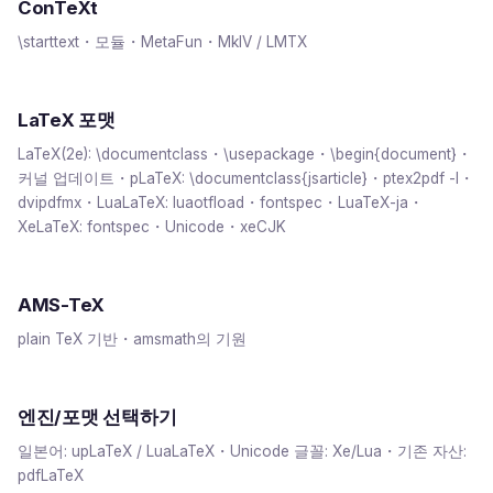
ConTeXt
\starttext・모듈・MetaFun・MkIV / LMTX
LaTeX 포맷
LaTeX(2e): \documentclass・\usepackage・\begin{document}・
커널 업데이트・pLaTeX: \documentclass{jsarticle}・ptex2pdf -l・
dvipdfmx・LuaLaTeX: luaotfload・fontspec・LuaTeX-ja・
XeLaTeX: fontspec・Unicode・xeCJK
AMS-TeX
plain TeX 기반・amsmath의 기원
엔진/포맷 선택하기
일본어: upLaTeX / LuaLaTeX・Unicode 글꼴: Xe/Lua・기존 자산:
pdfLaTeX