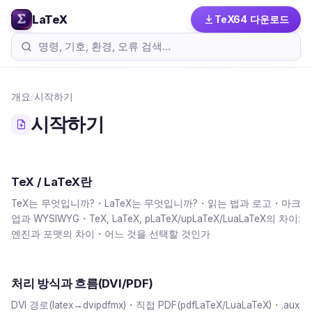
LaTeX
TeX64 다운로드
개요
/
시작하기
시작하기
TeX / LaTeX란
TeX는 무엇입니까?・LaTeX는 무엇입니까?・읽는 법과 로고・마크
업과 WYSIWYG・TeX, LaTeX, pLaTeX/upLaTeX/LuaLaTeX의 차이:
엔진과 포맷의 차이・어느 것을 선택할 것인가
처리 방식과 흐름(DVI/PDF)
DVI 경로(latex→dvipdfmx)・직접 PDF(pdfLaTeX/LuaLaTeX)・.aux