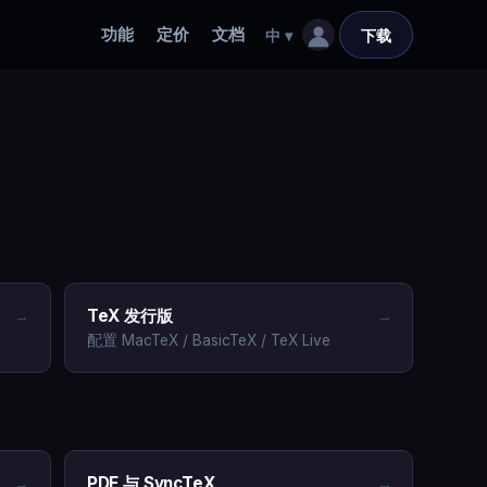
功能
定价
文档
中
▾
下载
TeX 发行版
→
→
配置 MacTeX / BasicTeX / TeX Live
PDF 与 SyncTeX
→
→