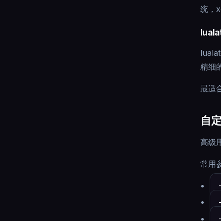
统，x
luala
lua
精细
最适合
自定
高级
常用