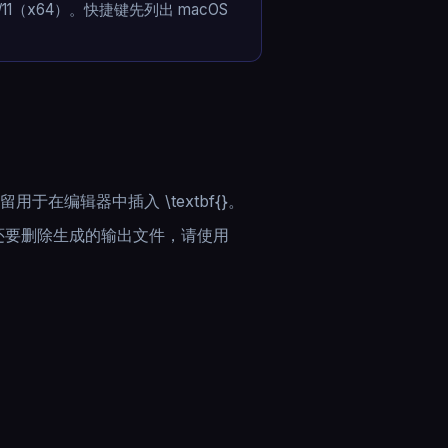
s 10/11（x64）。快捷键先列出 macOS
于在编辑器中插入 \textbf{}。
lean。若还要删除生成的输出文件，请使用