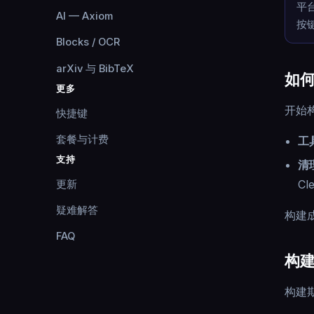
平台
AI — Axiom
按键
Blocks / OCR
arXiv 与 BibTeX
如
更多
开始
快捷键
套餐与计费
工
支持
清
Cl
更新
疑难解答
构建
FAQ
构
构建期