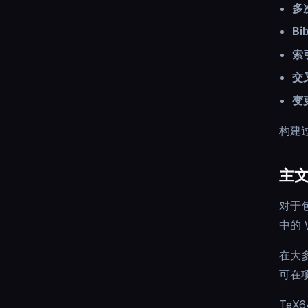
多
Bi
索
交
变
构建
主
对于
中的 
在大多
可在
TeX