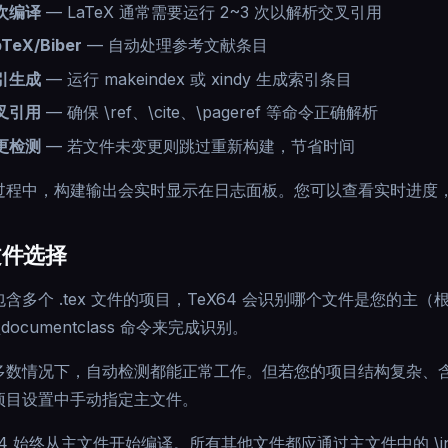
次编译
—
LaTeX 通常需要运行 2~3 次以解析交叉引用
bTeX/Biber
—
自动处理参考文献条目
引生成
—
运行 makeindex 或 xindy 生成索引条目
叉引用
—
确保 \ref、\cite、\pageref 等命令正确解析
更检测
—
若文件未变更则跳过重新构建，节省时间
过程中，构建输出会实时显示在日志面板。您可以查看实时进度，准确
文件选择
包含多个 .tex 文件的项目，TeX64 会识别哪个文件是您的
\documentclass 命令来完成识别。
数情况下，自动检测都能正常工作。但若您的项目结构复杂、含有多个 
项目设置中手动指定主文件。
64 始终从主文件开始编译。所有其他文件都应通过主文件中的 \input