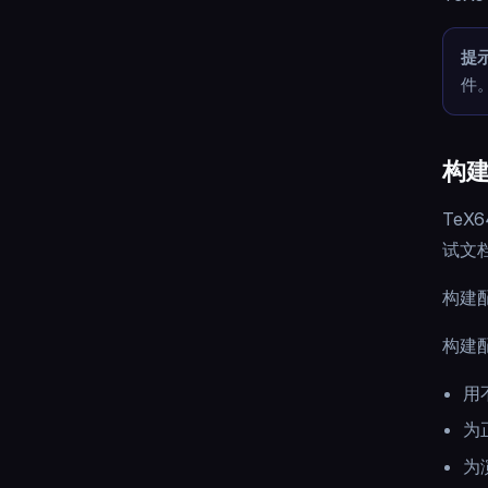
提
件
构
Te
试文
构建
构建
用不
为
为