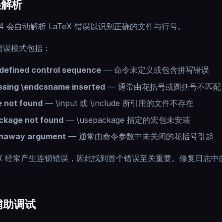
误解析
64 会自动解析 LaTeX 错误以识别正确的文件与行号。
错误模式包括：
defined control sequence
—
命令未定义或包含拼写错误
ssing \endcsname inserted
—
通常由花括号或圆括号不匹配
le not found
—
\input 或 \include 所引用的文件不存在
ckage not found
—
\usepackage 指定的宏包未安装
naway argument
—
通常由命令参数中未关闭的花括号引起
TeX 经常产生连锁错误，因此找到首个错误至关重要。修复日志
。
 辅助调试