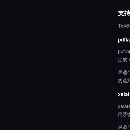
支
TeX
pdfl
pdf
生成 
最适
的选
xela
xel
用系
最适