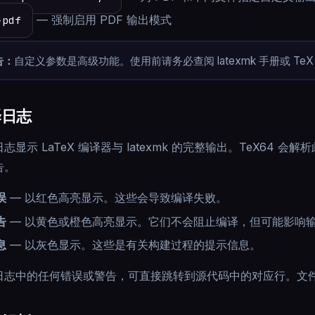
—
强制启用 PDF 输出模式
-pdf
告：
自定义参数是高级功能。使用前请务必查阅 latexmk 手册或 T
译日志
志显示 LaTeX 编译器与 latexmk 的完整输出。TeX64
告。
误
—
以红色高亮显示。这些会导致编译失败。
告
—
以黄色或橙色高亮显示。它们不会阻止编译，但可能影响
息
—
以灰色显示。这些是有关构建过程的提示信息。
日志中的任何错误或警告，可直接跳转到源代码中的对应行。文