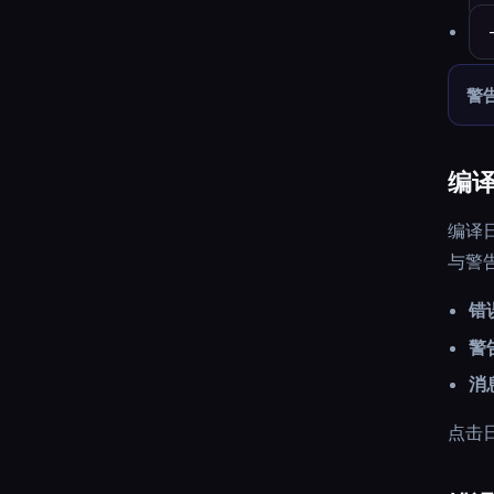
警
编
编译日
与警
错
警
消
点击