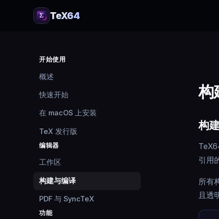
TeX64
开始使用
概述
构
快速开始
在 macOS 上安装
构
TeX 发行版
TeX
编辑器
引用
工作区
构建与编译
所有
且透
PDF 与 SyncTeX
功能