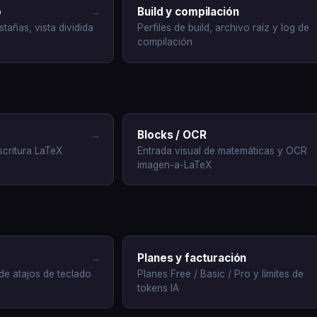
o
Build y compilación
→
tañas, vista dividida
Perfiles de build, archivo raíz y log de
compilación
Blocks / OCR
→
scritura LaTeX
Entrada visual de matemáticas y OCR
imagen-a-LaTeX
Planes y facturación
→
de atajos de teclado
Planes Free / Basic / Pro y límites de
tokens IA