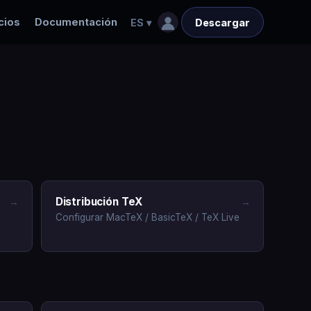
cios
Documentación
ES
▾
Descargar
Distribución TeX
→
→
Configurar MacTeX / BasicTeX / TeX Live