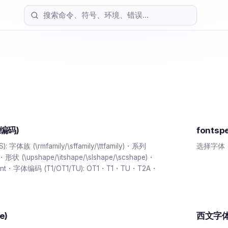
 编码)
fontsp
体族 (\rmfamily/\sffamily/\ttfamily)・系列
选择字体 (\
s)・形状 (\upshape/\itshape/\slshape/\scshape)・
ctfont・字体编码 (T1/OT1/TU): OT1・T1・TU・T2A・
e)
西文字