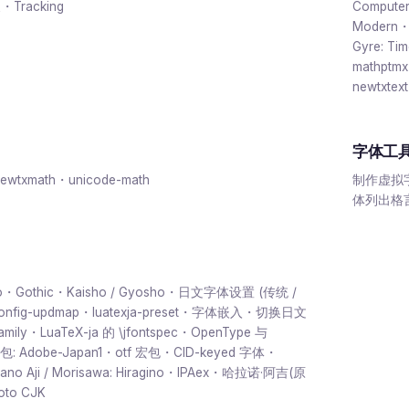
・Tracking
Computer
Modern・
Gyre: Ti
mathptm
newtxtex
字体工
ewtxmath・unicode-math
制作虚拟字体:
体列出格
・Gothic・Kaisho / Gyosho・日文字体设置 (传统 /
ji-config-updmap・luatexja-preset・字体嵌入・切换日文
amily・LuaTeX-ja 的 \jfontspec・OpenType 与
 宏包: Adobe-Japan1・otf 宏包・CID-keyed 字体・
 Harano Aji / Morisawa: Hiragino・IPAex・哈拉诺·阿吉(原
to CJK