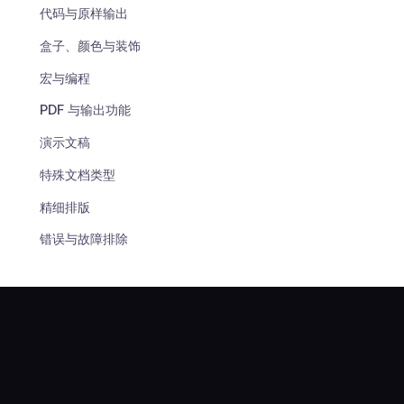
代码与原样输出
盒子、颜色与装饰
宏与编程
PDF 与输出功能
演示文稿
特殊文档类型
精细排版
错误与故障排除
转换与互操作
生态系统与资源
LaTeX
参考