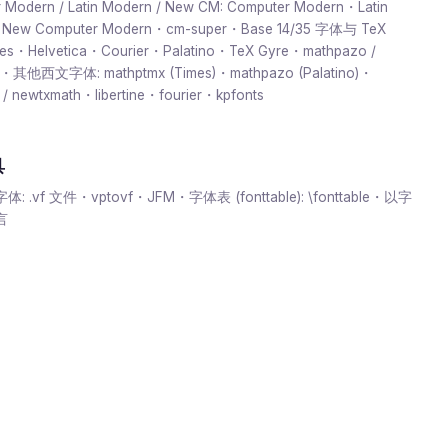
 Modern / Latin Modern / New CM: Computer Modern・Latin
New Computer Modern・cm-super・Base 14/35 字体与 TeX
mes・Helvetica・Courier・Palatino・TeX Gyre・mathpazo /
x・其他西文字体: mathptmx (Times)・mathpazo (Palatino)・
t / newtxmath・libertine・fourier・kpfonts
具
 .vf 文件・vptovf・JFM・字体表 (fonttable): \fonttable・以字
言