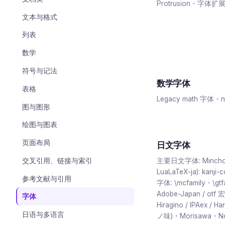
Protrusion・字体扩展
文本与格式
列表
数学
符号与记法
数学字体
表格
Legacy math 字体・n
图与图形
绘图与图表
页面布局
日文字体
交叉引用、链接与索引
主要日文字体: Mincho
LuaLaTeX-ja): kan
参考文献与引用
字体: \mcfamily・\gtf
Adobe-Japan / otf
字体
Hiragino / IPAex /
日语与多语言
ノ味)・Morisawa・No