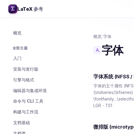
LaTeX
参考
概览
概览
/
字体
字体
全部主题
入门
安装与发行版
字体系统 (NFSS /
引擎与格式
字体的五个属性 (NFSS): 字
编辑器与集成环境
(\mdseries/\bfserie
\fontfamily…\sele
命令与 CLI 工具
LGR・TS1
构建与工作流
文档基础
微排版 (microtyp
文档类