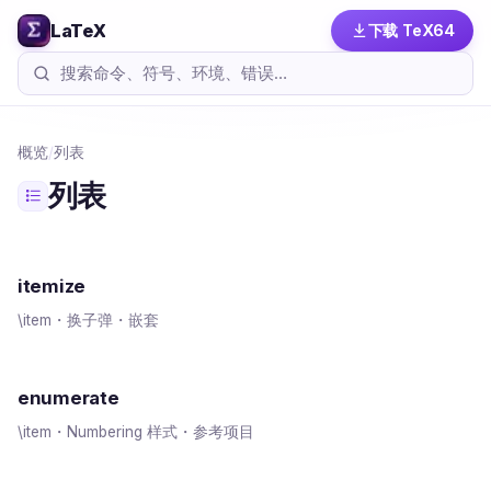
LaTeX
下载 TeX64
概览
/
列表
列表
itemize
\item・换子弹・嵌套
enumerate
\item・Numbering 样式・参考项目