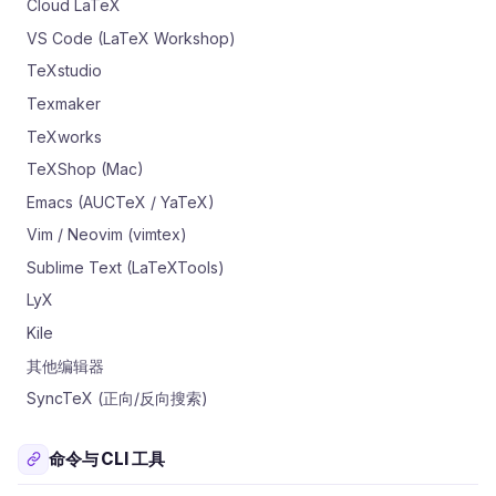
Cloud LaTeX
VS Code (LaTeX Workshop)
TeXstudio
Texmaker
TeXworks
TeXShop (Mac)
Emacs (AUCTeX / YaTeX)
Vim / Neovim (vimtex)
Sublime Text (LaTeXTools)
LyX
Kile
其他编辑器
SyncTeX (正向/反向搜索)
命令与 CLI 工具