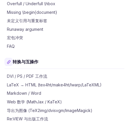
Overfull / Underfull \hbox
Missing \begin{document}
未定义引用与重复标签
Runaway argument
宏包冲突
FAQ
转换与互操作
DVI / PS / PDF 工作流
LaTeX → HTML (tex4ht/make4ht/lwarp/LaTeXML)
Markdown / Word
Web 数学 (MathJax / KaTeX)
导出为图像 (TeX2img/dvisvgm/ImageMagick)
Re:VIEW 与出版工作流