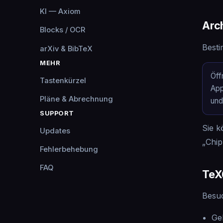
KI — Axiom
Arc
Blocks / OCR
Besti
arXiv & BibTeX
MEHR
Öff
Tastenkürzel
App
Pläne & Abrechnung
und
SUPPORT
Sie k
Updates
„Chip
Fehlerbehebung
FAQ
TeX
Besuc
Ge