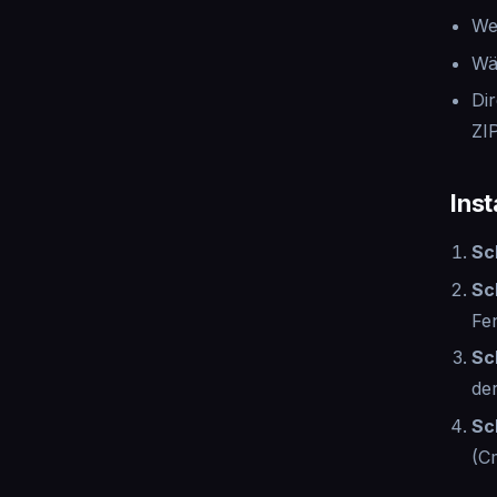
We
Wä
Di
ZI
Ins
Sch
Sc
Fe
Sc
der
Sc
(C