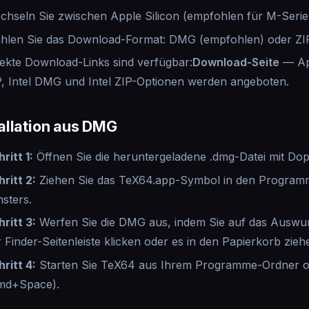
chseln Sie zwischen Apple Silicon (empfohlen für M-Serie)
hlen Sie das Download-Format: DMG (empfohlen) oder ZI
rekte Download-Links sind verfügbar:
Download-Seite
— App
P, Intel DMG und Intel ZIP-Optionen werden angeboten.
tallation aus DMG
ritt 1
:
Öffnen Sie die heruntergeladene .dmg-Datei mit Dop
hritt 2
:
Ziehen Sie das TeX64.app-Symbol in den Program
nsters.
hritt 3
:
Werfen Sie die DMG aus, indem Sie auf das Ausw
 Finder-Seitenleiste klicken oder es in den Papierkorb zieh
hritt 4
:
Starten Sie TeX64 aus Ihrem Programme-Ordner od
md+Space).