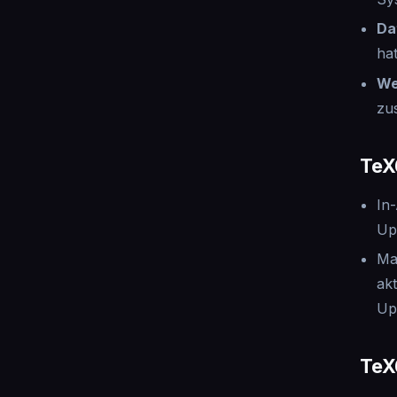
Da
ha
We
zu
TeX
In
Up
Ma
ak
Up
TeX