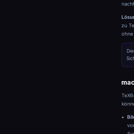
nachf
Lösu
zu Te
ohne
Die
Sic
mac
TeX64
könne
Bi
vo
Sy