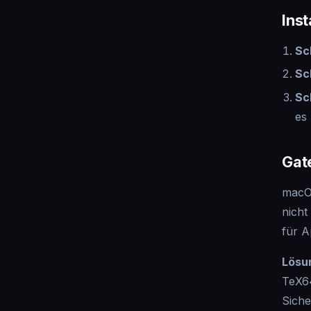
Inst
Sch
Sc
Sc
es
Gat
macOS
nicht
für A
Lösun
TeX64
Siche