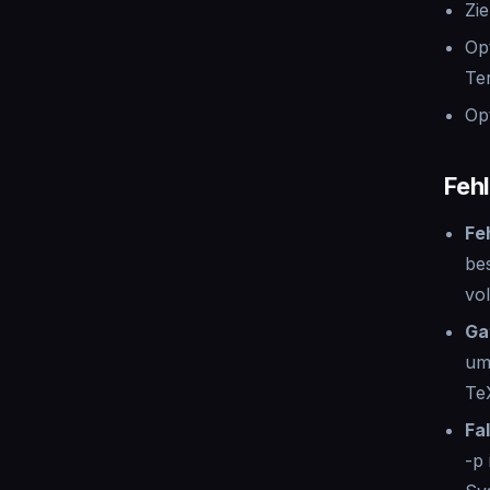
Zi
Op
Te
Op
Fehl
Fe
be
vo
Ga
um
Te
Fa
-p 