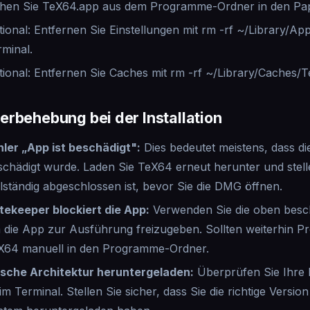
ehen Sie TeX64.app aus dem Programme-Ordner in den Pap
tional: Entfernen Sie Einstellungen mit rm -rf ~/Library/Ap
rminal.
tional: Entfernen Sie Caches mit rm -rf ~/Library/Caches/
erbehebung bei der Installation
hler „App ist beschädigt"
:
Dies bedeutet meistens, dass 
schädigt wurde. Laden Sie TeX64 erneut herunter und stell
llständig abgeschlossen ist, bevor Sie die DMG öffnen.
tekeeper blockiert die App
:
Verwenden Sie die oben besc
 die App zur Ausführung freizugeben. Sollten weiterhin P
X64 manuell in den Programme-Ordner.
lsche Architektur heruntergeladen
:
Überprüfen Sie Ihre
im Terminal. Stellen Sie sicher, dass Sie die richtige Version