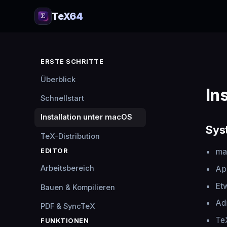
TeX64
ERSTE SCHRITTE
Überblick
In
Schnellstart
Installation unter macOS
Sys
TeX-Distribution
ma
EDITOR
Ap
Arbeitsbereich
Et
Bauen & Kompilieren
Ad
PDF & SyncTeX
Te
FUNKTIONEN