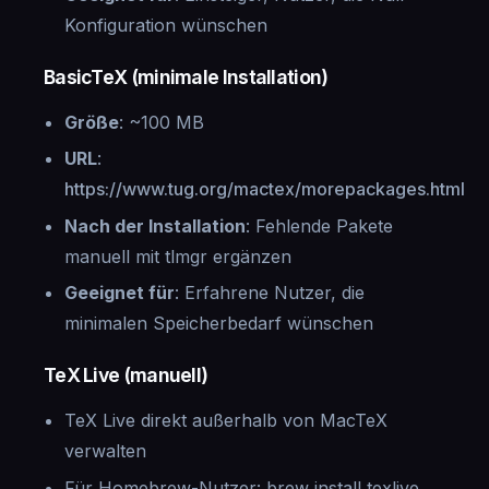
Konfiguration wünschen
BasicTeX (minimale Installation)
Größe
: ~100 MB
URL
:
https://www.tug.org/mactex/morepackages.html
Nach der Installation
: Fehlende Pakete
manuell mit tlmgr ergänzen
Geeignet für
: Erfahrene Nutzer, die
minimalen Speicherbedarf wünschen
TeX Live (manuell)
TeX Live direkt außerhalb von MacTeX
verwalten
Für Homebrew-Nutzer: brew install texlive