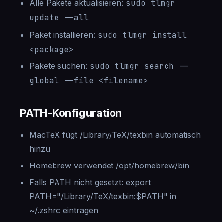
Alle Pakete aktualisieren:
sudo tlmgr
update --all
Paket installieren:
sudo tlmgr install
<package>
Pakete suchen:
sudo tlmgr search --
global --file <filename>
PATH-Konfiguration
MacTeX fügt /Library/TeX/texbin automatisch
hinzu
Homebrew verwendet /opt/homebrew/bin
Falls PATH nicht gesetzt: export
PATH="/Library/TeX/texbin:$PATH" in
~/.zshrc eintragen