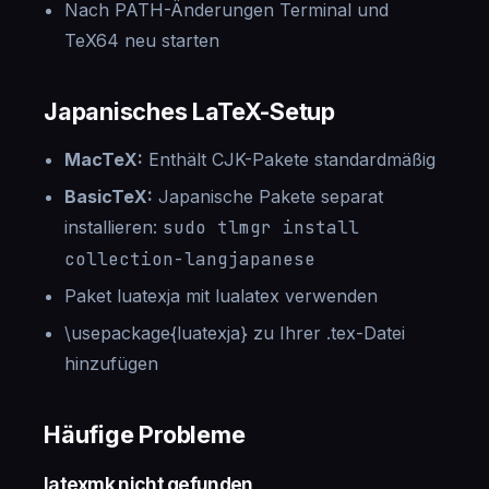
Nach PATH-Änderungen Terminal und
TeX64 neu starten
Japanisches LaTeX-Setup
MacTeX:
Enthält CJK-Pakete standardmäßig
BasicTeX:
Japanische Pakete separat
installieren:
sudo tlmgr install
collection-langjapanese
Paket luatexja mit lualatex verwenden
\usepackage{luatexja} zu Ihrer .tex-Datei
hinzufügen
Häufige Probleme
latexmk nicht gefunden